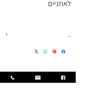
לאוזניים
_
מפחית רעש נחירות, מתאים לשינה, שחיה,
טיולים, עבודה, טיסות, אירועים רועשים
ועוד...
ניתנים לשטיפה ולשימוש חוזר
בעלי טבעות אטימה רכות לנוחות מירבית
עמידים בפני מים
דירוג הפחתת רעשים 27 דציבלים