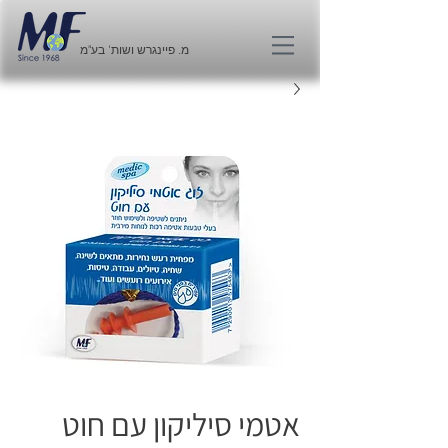
מ. פיינגרש ושות' בע"מ
אטמי סיליקון עם חוט