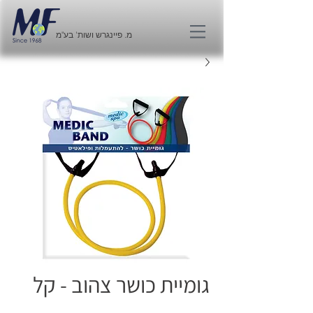
מ. פיינגרש ושות' בע"מ
גומיית כושר צהוב - קל