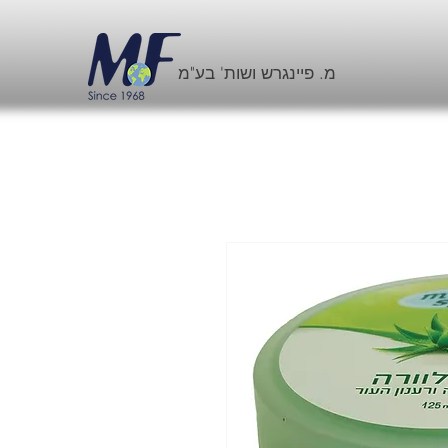
מ. פיינגרש ושות' בע"מ