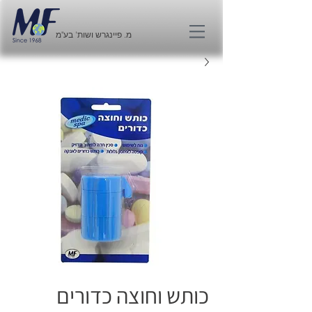
מ. פיינגרש ושות' בע"מ
כותש וחוצה כדורים