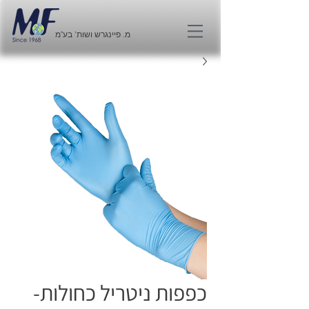
מ. פיינגרש ושות' בע"מ
כפפות ניטריל כחולות-