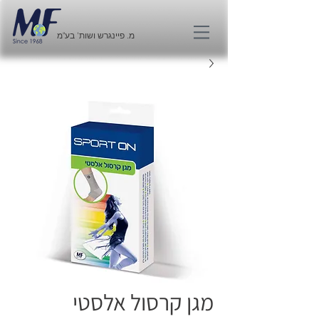
מ. פיינגרש ושות' בע"מ
מגן קרסול אלסטי