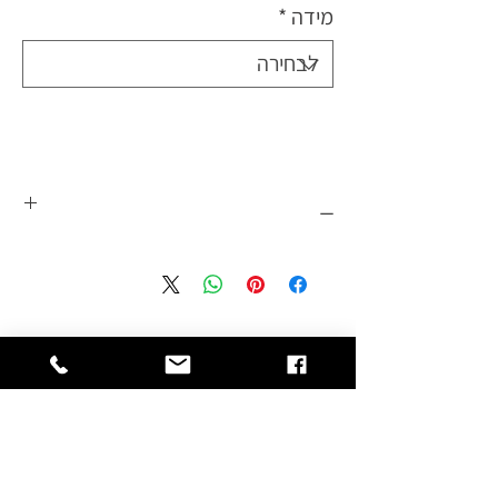
מידה
*
_
עשוי מבד בשילוב סיבי במבוק ואבקת פחם
בטכנולוגיית ננו. המגן מעניק תמיכה ומייצב
את הקרסול. מפחית את הכאבים ואי נוחות
כתוצאה מפגיעות שונות.