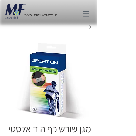
מ. פיינגרש ושות' בע"מ
מגן שורש כף היד אלסטי