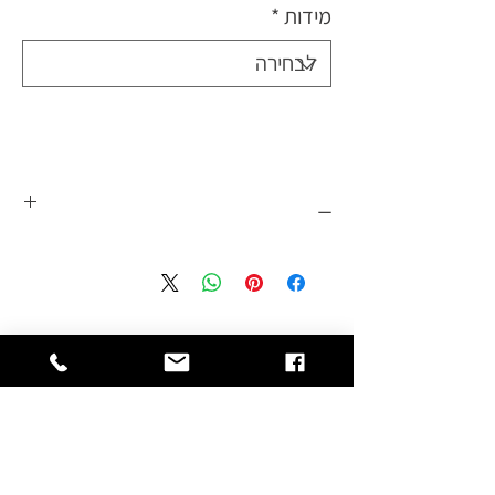
מידות
*
_
מגן שורש כף היד האלסטי עשוי מבד
בשילוב סיבי במבוק ואבקת פחם
בטכנולוגיית ננו. המגן מספק תמיכה
וגמישות אופטימלית לתנועת האגודל. המגן
עוזר בהפחתת כאבים כתוצאה מפגיעות
שונות.
הרכב :
גומי 35%,
סיבי פחם במבוק 25%,