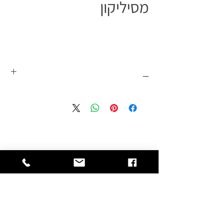
מסיליקון
_
המדרס של מדיק ספא עשוי מ - 100%
סיליקון איכותי ומציע רכות ונוחות בנקודות
הלחץ והעומס של כף הרגל. מומלץ
לאנשים שמבלים זמן רב על רגליהם, בין
אם זה בעמידה, הליכה או ריצה. המדרס
מספק תמיכה אנטומית מלאה לכף הרגל,
איזון מושלם בחלוקת המשקל על פני כל
שטח כף הרגל ובולם זעזועים בקרסול.
בברכיים ובגב התחתון, משפר את זרימת
הדם ותורם לפיזור לחצים לרגליים רגישות