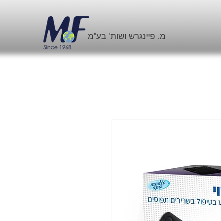
מ. פיינגרש ושות' בע"מ