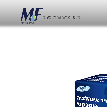
מ. פיינגרש ושות' בע"מ