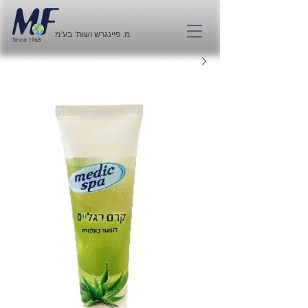
מ. פיינגרש ושות' בע"מ