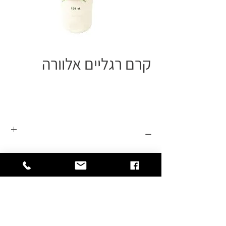
קרם רגליים אלוורה
_
קרם רגליים מבית Medic Spa הינו קרם
מועשר באלוורה המונע ריחות לא נעימים,
נספג בקלות בעור כף הרגל, מזין ומשקם
עור יבש, סדוק ומחוספס.
סדרת האלוורה של מדיק ספא מיוצרת
כחול-לבן, מאושרת על ידי משרד הבריאות