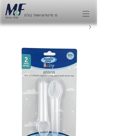
מ. פיינגרש ושות' בע"מ