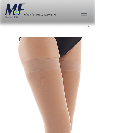
מ. פיינגרש ושות' בע"מ