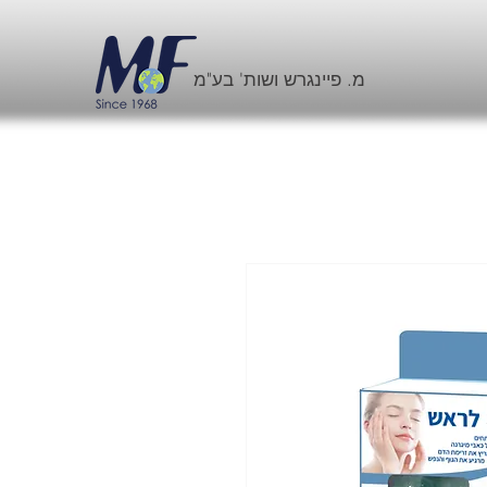
מ. פיינגרש ושות' בע"מ