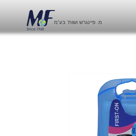
מ. פיינגרש ושות' בע"מ