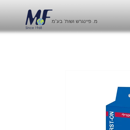
מ. פיינגרש ושות' בע"מ