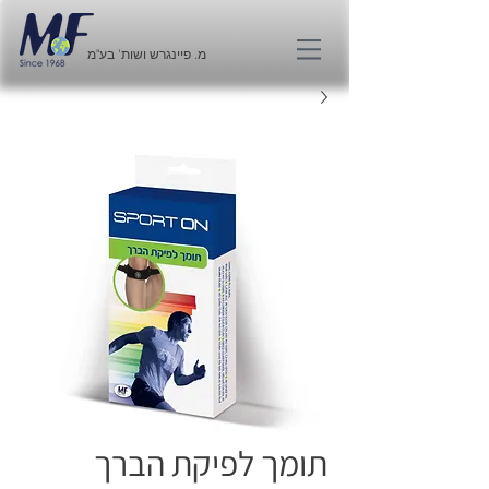
מ. פיינגרש ושות' בע"מ
תומך לפיקת הברך